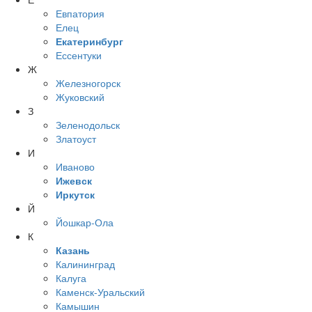
Евпатория
Елец
Екатеринбург
Ессентуки
Ж
Железногорск
Жуковский
З
Зеленодольск
Златоуст
И
Иваново
Ижевск
Иркутск
Й
Йошкар-Ола
К
Казань
Калининград
Калуга
Каменск-Уральский
Камышин