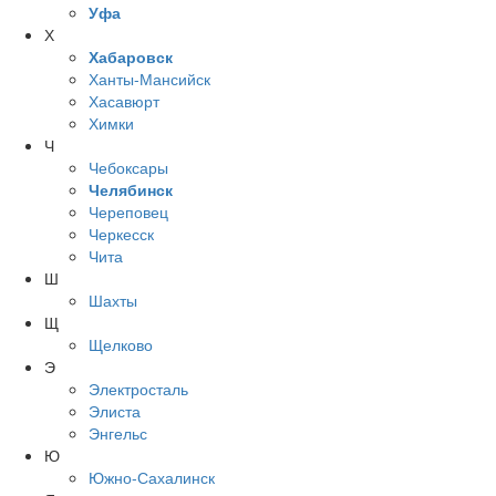
Уфа
Х
Хабаровск
Ханты-Мансийск
Хасавюрт
Химки
Ч
Чебоксары
Челябинск
Череповец
Черкесск
Чита
Ш
Шахты
Щ
Щелково
Э
Электросталь
Элиста
Энгельс
Ю
Южно-Сахалинск