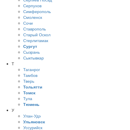
Серпухов
Симферополь
Смоленск
Сочи
Ставрополь
Старый Оскол
Стерлитамак
Сургут
Сызрань
Сыктывкар
Т
Таганрог
Тамбов
Тверь
Тольятти
Томск
Тула
Тюмень
У
Улан-Удэ
Ульяновск
Уссурийск