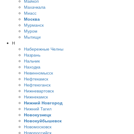
Майкоп
Махачкала
Миасс
Москва
Мурманск
Муром
Мытищи
Н
Набережные Челны
Назрань
Нальчик
Находка
Невинномысск
Нефтекамск
Нефтеюганск
Нижневартовск
Нижнекамск
Нижний Новгород
Нижний Тагил
Новокузнецк
Новокуйбышевск
Новомосковск
Новороссийск