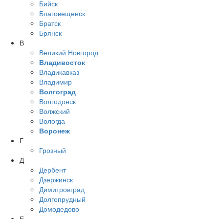
Бийск
Благовещенск
Братск
Брянск
В
Великий Новгород
Владивосток
Владикавказ
Владимир
Волгоград
Волгодонск
Волжский
Вологда
Воронеж
Г
Грозный
Д
Дербент
Дзержинск
Димитровград
Долгопрудный
Домодедово
Е