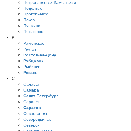
Петропавловск-Камчатский
Подольск
Прокопьевск
Псков
Пушкино
Пятигорск
Р
Раменское
Реутов
Ростов-на-Дону
Рубцовск
Рыбинск
Рязань
С
Салават
Самара
Санкт-Петербург
Саранск
Саратов
Севастополь
Северодвинск
Северск
Сергиев Посад