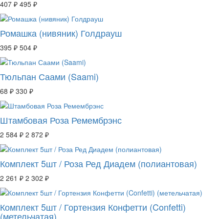
407 ₽
495 ₽
Ромашка (нивяник) Голдрауш
395 ₽
504 ₽
Тюльпан Саами (Saami)
68 ₽
330 ₽
Штамбовая Роза Ремембрэнс
2 584 ₽
2 872 ₽
Комплект 5шт / Роза Ред Диадем (полиантовая)
2 261 ₽
2 302 ₽
Комплект 5шт / Гортензия Конфетти (Confetti)
(метельчатая)