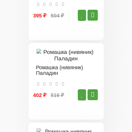
395 ₽
504 ₽
Ромашка (нивяник)
Паладин
402 ₽
516 ₽