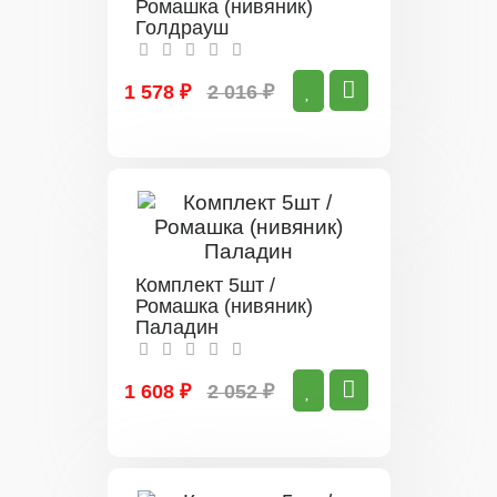
Ромашка (нивяник)
Голдрауш
1 578 ₽
2 016 ₽
Комплект 5шт /
Ромашка (нивяник)
Паладин
1 608 ₽
2 052 ₽