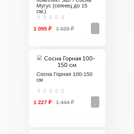
Мугус (сеянец до 15
см.)
1 095 ₽
1 028 ₽
Сосна Горная 100-150
см
1 227 ₽
1 444 ₽